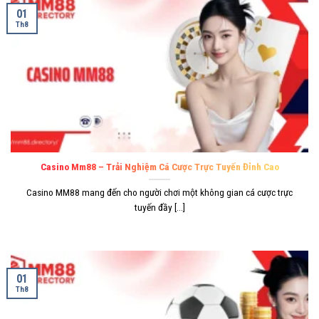
01
Th8
Casino Mm88 – Trải Nghiệm Cá Cược Trực Tuyến Đỉnh Cao
Casino MM88 mang đến cho người chơi một không gian cá cược trực
tuyến đầy [...]
01
Th8