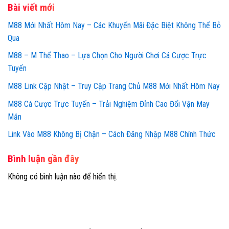
Bài viết mới
M88 Mới Nhất Hôm Nay – Các Khuyến Mãi Đặc Biệt Không Thể Bỏ
Qua
M88 – M Thể Thao – Lựa Chọn Cho Người Chơi Cá Cược Trực
Tuyến
M88 Link Cập Nhật – Truy Cập Trang Chủ M88 Mới Nhất Hôm Nay
M88 Cá Cược Trực Tuyến – Trải Nghiệm Đỉnh Cao Đổi Vận May
Mắn
Link Vào M88 Không Bị Chặn – Cách Đăng Nhập M88 Chính Thức
Bình luận gần đây
Không có bình luận nào để hiển thị.