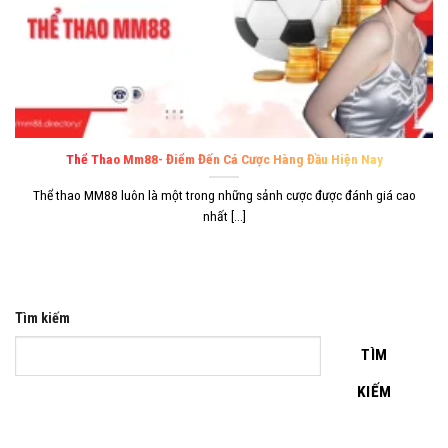
Thể Thao Mm88- Điểm Đến Cá Cược Hàng Đầu Hiện Nay
Thể thao MM88 luôn là một trong những sảnh cược được đánh giá cao
nhất [...]
Tìm kiếm
TÌM
KIẾM