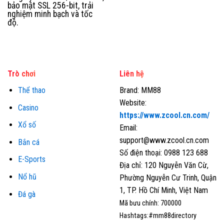
bảo mật SSL 256-bit, trải
nghiệm minh bạch và tốc
độ.
Trò chơi
Liên hệ
Thể thao
Brand: MM88
Website:
Casino
https://www.zcool.cn.com/
Xổ số
Email:
support@www.zcool.cn.com
Bắn cá
Số điện thoại: 0988 123 688
E-Sports
Địa chỉ: 120 Nguyễn Văn Cừ,
Nổ hũ
Phường Nguyễn Cư Trinh, Quận
1, TP. Hồ Chí Minh, Việt Nam
Đá gà
Mã bưu chính: 700000
Hashtags:#mm88directory