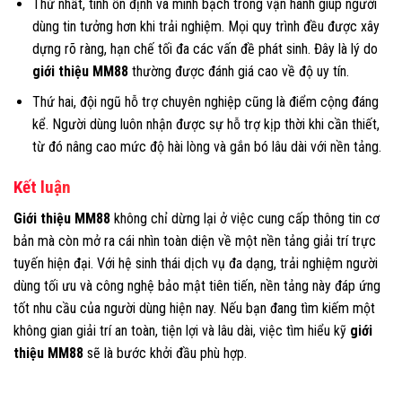
Thứ nhất, tính ổn định và minh bạch trong vận hành giúp người
dùng tin tưởng hơn khi trải nghiệm. Mọi quy trình đều được xây
dựng rõ ràng, hạn chế tối đa các vấn đề phát sinh. Đây là lý do
giới thiệu MM88
thường được đánh giá cao về độ uy tín.
Thứ hai, đội ngũ hỗ trợ chuyên nghiệp cũng là điểm cộng đáng
kể. Người dùng luôn nhận được sự hỗ trợ kịp thời khi cần thiết,
từ đó nâng cao mức độ hài lòng và gắn bó lâu dài với nền tảng.
Kết luận
Giới thiệu MM88
không chỉ dừng lại ở việc cung cấp thông tin cơ
bản mà còn mở ra cái nhìn toàn diện về một nền tảng giải trí trực
tuyến hiện đại. Với hệ sinh thái dịch vụ đa dạng, trải nghiệm người
dùng tối ưu và công nghệ bảo mật tiên tiến, nền tảng này đáp ứng
tốt nhu cầu của người dùng hiện nay. Nếu bạn đang tìm kiếm một
không gian giải trí an toàn, tiện lợi và lâu dài, việc tìm hiểu kỹ
giới
thiệu MM88
sẽ là bước khởi đầu phù hợp.