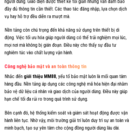
người dùng. Giao diện được thiết kế tối giản nhưng vẫn đảm bảo
đầy đủ thông tin cần thiết. Các thao tác đăng nhập, lựa chọn dịch
vụ hay hỗ trợ đều diễn ra mượt mà.
Nền tảng còn chú trọng đến khả năng sử dụng trên thiết bị di
động. Việc tối ưu hóa giúp người dùng có thể trải nghiệm mọi lúc,
mọi nơi mà không bị gián đoạn. Điều này cho thấy sự đầu tư
nghiêm túc vào chất lượng vận hành.
Công nghệ bảo mật và an toàn thông tin
Nhắc đến
giới thiệu MM88
, yếu tố bảo mật luôn là mối quan tâm
hàng đầu. Nền tảng áp dụng các công nghệ mã hóa hiện đại nhằm
bảo vệ dữ liệu cá nhân và giao dịch của người dùng. Điều này giúp
hạn chế tối đa rủi ro trong quá trình sử dụng.
Bên cạnh đó, hệ thống kiểm soát và giám sát hoạt động được vận
hành liên tục. Nhờ vậy, môi trường giải trí luôn duy trì sự an toàn và
minh bạch, tạo sự yên tâm cho cộng đồng người dùng lâu dài.