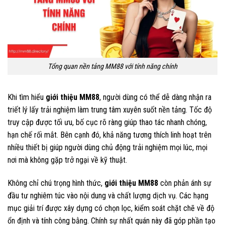
Tổng quan nền tảng MM88 với tính năng chính
Khi tìm hiểu
giới thiệu MM88
, người dùng có thể dễ dàng nhận ra
triết lý lấy trải nghiệm làm trung tâm xuyên suốt nền tảng. Tốc độ
truy cập được tối ưu, bố cục rõ ràng giúp thao tác nhanh chóng,
hạn chế rối mắt. Bên cạnh đó, khả năng tương thích linh hoạt trên
nhiều thiết bị giúp người dùng chủ động trải nghiệm mọi lúc, mọi
nơi mà không gặp trở ngại về kỹ thuật.
Không chỉ chú trọng hình thức,
giới thiệu MM88
còn phản ánh sự
đầu tư nghiêm túc vào nội dung và chất lượng dịch vụ. Các hạng
mục giải trí được xây dựng có chọn lọc, kiểm soát chặt chẽ về độ
ổn định và tính công bằng. Chính sự nhất quán này đã góp phần tạo