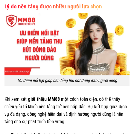
Lý do nền tảng được nhiều người lựa chọn
Ưu điểm nổi bật giúp nền tảng thu hút đông đảo người dùng
Khi xem xét
giới thiệu MM88
một cách toàn diện, có thể thấy
nhiều yếu tố khiến nền tảng trở nên hấp dẫn. Sự kết hợp giữa dịch
vụ đa dạng, công nghệ hiện đại và định hướng người dùng là nền
tảng cho sự phát triển bền vững.