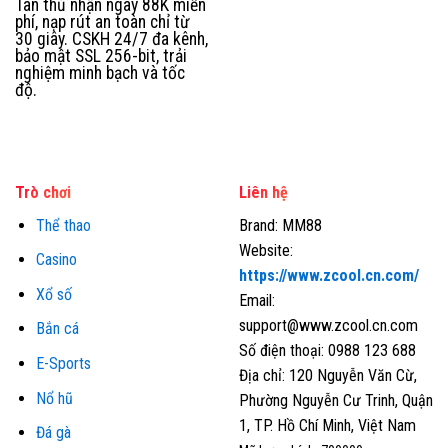
Tân thủ nhận ngay 88K miễn
phí, nạp rút an toàn chỉ từ
30 giây. CSKH 24/7 đa kênh,
bảo mật SSL 256-bit, trải
nghiệm minh bạch và tốc
độ.
Trò chơi
Liên hệ
Thể thao
Brand: MM88
Website:
Casino
https://www.zcool.cn.com/
Xổ số
Email:
support@www.zcool.cn.com
Bắn cá
Số điện thoại: 0988 123 688
E-Sports
Địa chỉ: 120 Nguyễn Văn Cừ,
Nổ hũ
Phường Nguyễn Cư Trinh, Quận
1, TP. Hồ Chí Minh, Việt Nam
Đá gà